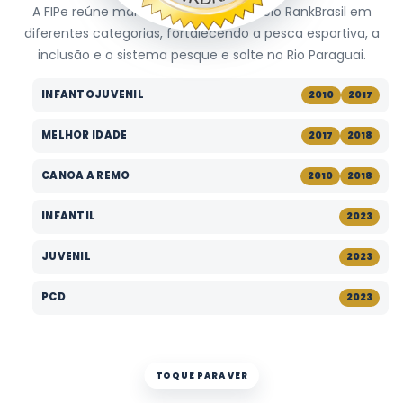
A FIPe reúne marcas reconhecidas pelo RankBrasil em
diferentes categorias, fortalecendo a pesca esportiva, a
inclusão e o sistema pesque e solte no Rio Paraguai.
INFANTOJUVENIL
2010
2017
MELHOR IDADE
2017
2018
CANOA A REMO
2010
2018
INFANTIL
2023
JUVENIL
2023
PCD
2023