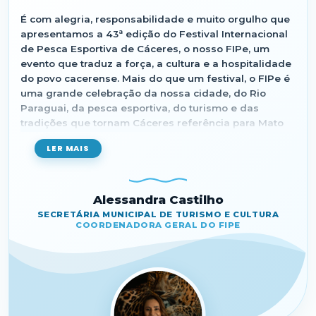
muitos motivos para participar desta grande festa.
É com alegria, responsabilidade e muito orgulho que
Estamos esperando por você!
apresentamos a 43ª edição do Festival Internacional
de Pesca Esportiva de Cáceres, o nosso FIPe, um
evento que traduz a força, a cultura e a hospitalidade
do povo cacerense. Mais do que um festival, o FIPe é
uma grande celebração da nossa cidade, do Rio
Paraguai, da pesca esportiva, do turismo e das
tradições que tornam Cáceres referência para Mato
Grosso e para o Brasil.
LER MAIS
Coordenar um evento dessa grandiosidade exige
planejamento, dedicação e união de muitas mãos.
Cada detalhe é pensado com carinho para receber
Alessandra Castilho
bem os pescadores, visitantes, famílias e toda a
SECRETÁRIA MUNICIPAL DE TURISMO E CULTURA
população. O FIPe movimenta a economia, fortalece o
COORDENADORA GERAL DO FIPE
turismo, valoriza a cultura local e mostra a
capacidade de Cáceres realizar um dos maiores e
mais importantes eventos de pesca esportiva em
água doce do país.
Nesta edição, celebramos também a valorização da