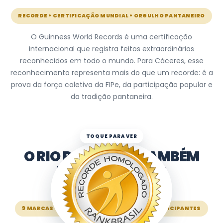
NAL • RECONHECIMENTO • HISTÓRIA • FIPE • RECORDE • TRADIÇÃO • ORGULHO • CÁCERES •
RECORDE • CERTIFICAÇÃO MUNDIAL • ORGULHO PANTANEIRO
FIPE EM RECORDES • CÁCERES • RIO PARAGUAI • PESCA ESP
O Guinness World Records é uma certificação
internacional que registra feitos extraordinários
reconhecidos em todo o mundo. Para Cáceres, esse
reconhecimento representa mais do que um recorde: é a
prova da força coletiva da FIPe, da participação popular e
da tradição pantaneira.
O RIO PARAGUAI TAMBÉM
BATE RECORDES
FIPE EM RECORDES
9 MARCAS • 6 CATEGORIAS • MILHARES DE PARTICIPANTES