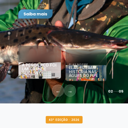
Saiba mais
A PESCA PCD FOI
ELAS NO FIPE
ELAS FIZERAM
UM GRANDE
HISTÓRIA NAS
SUCESSO!
ÁGUAS DO FIPE
←
→
02
05
43ª EDIÇÃO · 2026