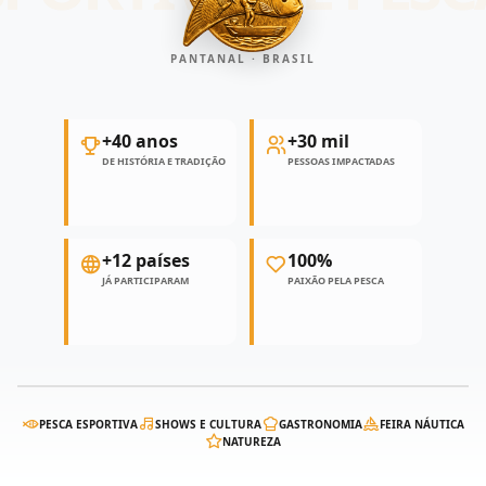
PANTANAL · BRASIL
+40 anos
+30 mil
DE HISTÓRIA E TRADIÇÃO
PESSOAS IMPACTADAS
+12 países
100%
JÁ PARTICIPARAM
PAIXÃO PELA PESCA
PESCA ESPORTIVA
SHOWS E CULTURA
GASTRONOMIA
FEIRA NÁUTICA
NATUREZA