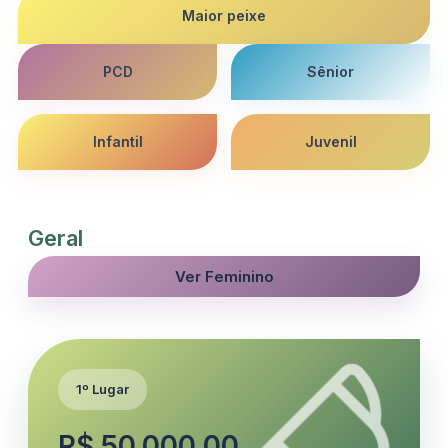
Maior peixe
PCD
Sênior
Infantil
Juvenil
Geral
Ver Feminino
1º Lugar
R$ 50.000,00