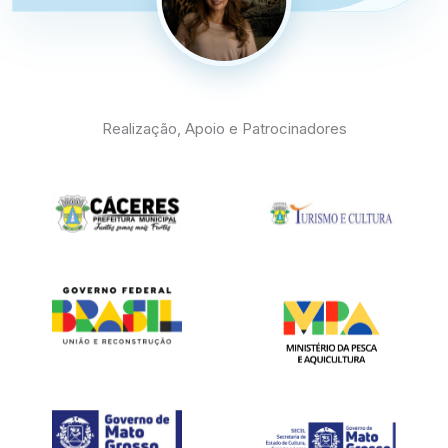
mulher, com o resgate da Pesca Feminina
Motorizada, um espaço especial dedicado às
pescadoras esportivas. Em uma gestão conduzida
por uma prefeita mulher, Eliene Liberato Dias, e com
uma Secretaria de Turismo e Cultura também
liderada por uma mulher, reafirmamos o
Realização, Apoio e Patrocinadores
compromisso com a participação feminina, o
protagonismo, a igualdade de oportunidades e o
reconhecimento da força das mulheres em todos os
espaços, inclusive no esporte, na cultura e na gestão
pública.
Nosso convite é simples e verdadeiro: venha viver o
FIPe com a gente.