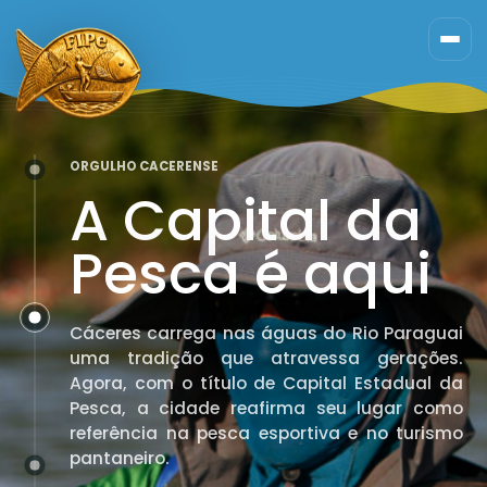
Ir
para
o
conteúdo
ORGULHO CACERENSE
A Capital da
Pesca é aqui
Cáceres carrega nas águas do Rio Paraguai
uma tradição que atravessa gerações.
Agora, com o título de Capital Estadual da
Pesca, a cidade reafirma seu lugar como
referência na pesca esportiva e no turismo
pantaneiro.